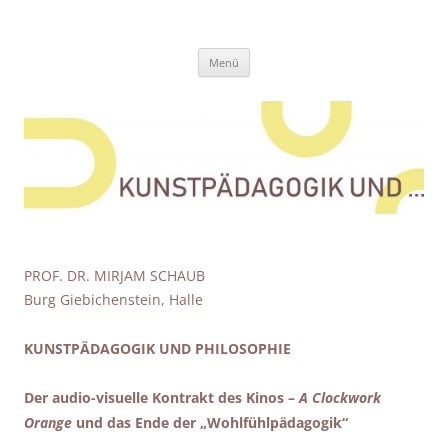
Zum
Inhalt
Kunstpädagogik und …
springen
Eine weitere Didaktik der bildenden Künste Websites Website
Menü
PROF. DR. MIRJAM SCHAUB
Burg Giebichenstein, Halle
KUNSTPÄDAGOGIK UND PHILOSOPHIE
Der audio-visuelle Kontrakt des Kinos –
A Clockwork
Orange
und das Ende der „Wohlfühlpädagogik“