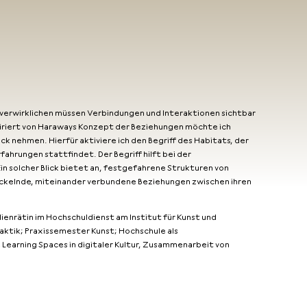
 verwirklichen müssen Verbindungen und Interaktionen sichtbar
spiriert von Haraways Konzept der Beziehungen möchte ich
 nehmen. Hierfür aktiviere ich den Begriff des Habitats, der
ahrungen stattfindet. Der Begriff hilft bei der
 solcher Blick bietet an, festgefahrene Strukturen von
twickelnde, miteinander verbundene Beziehungen zwischen ihren
ienrätin im Hochschuldienst am Institut für Kunst und
ktik; Praxissemester Kunst; Hochschule als
Learning Spaces in digitaler Kultur, Zusammenarbeit von