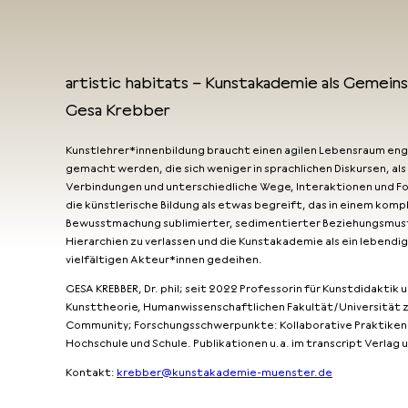
artistic habitats – Kunstakademie als Gemein
Gesa Krebber
Kunstlehrer*innenbildung braucht einen agilen Lebensraum eng
gemacht werden, die sich weniger in sprachlichen Diskursen, a
Verbindungen und unterschiedliche Wege, Interaktionen und For
die künstlerische Bildung als etwas begreift, das in einem kom
Bewusstmachung sublimierter, sedimentierter Beziehungsmuste
Hierarchien zu verlassen und die Kunstakademie als ein lebend
vielfältigen Akteur*innen gedeihen.
GESA KREBBER, Dr. phil; seit 2022 Professorin für Kunstdidakti
Kunsttheorie, Humanwissenschaftlichen Fakultät/Universität z
Community; Forschungsschwerpunkte: Kollaborative Praktiken i
Hochschule und Schule. Publikationen u.a. im transcript Verlag
Kontakt:
krebber@kunstakademie-muenster.de