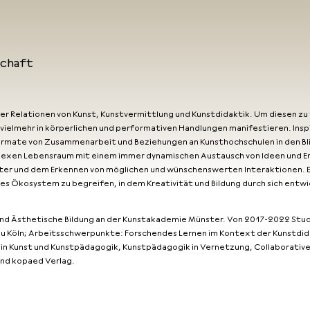
schaft
er Relationen von Kunst, Kunstvermittlung und Kunstdidaktik. Um diesen zu
ls vielmehr in körperlichen und performativen Handlungen manifestieren. In
mate von Zusammenarbeit und Beziehungen an Kunsthochschulen in den Blick
plexen Lebensraum mit einem immer dynamischen Austausch von Ideen und Erf
r und dem Erkennen von möglichen und wünschenswerten Interaktionen. Ein
iges Ökosystem zu begreifen, in dem Kreativität und Bildung durch sich en
k und Ästhetische Bildung an der Kunstakademie Münster. Von 2017-2022 Stud
u Köln; Arbeitsschwerpunkte: Forschendes Lernen im Kontext der Kunstdida
n Kunst und Kunstpädagogik, Kunstpädagogik in Vernetzung, Collaborative 
 und kopaed Verlag.