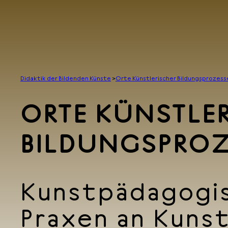
Zum
Inhalt
springen
Didaktik der Bildenden Künste
>
Orte Künstlerischer Bildungsprozess
ORTE KÜNSTLE
BILDUNGSPROZ
Kunstpädagogi
Praxen an Kuns