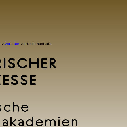
e
>
Vorträge
>
artistic habitats
RISCHER
ESSE
sche
takademien