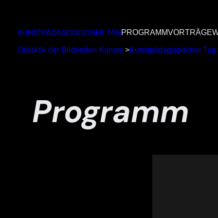
Zum
Inhalt
KUNSTPÄDAGOGISCHER TAG
PROGRAMM
VORTRÄGE
W
springen
Didaktik der Bildenden Künste
>
Kunstpädagogischer Tag
Programm