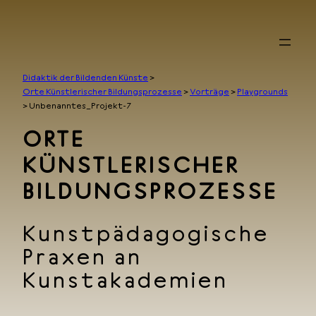
Zum
Inhalt
springen
Didaktik der Bildenden Künste
>
Orte Künstlerischer Bildungsprozesse
>
Vorträge
>
Playgrounds
>
Unbenanntes_Projekt-7
ORTE
KÜNSTLERISCHER
BILDUNGSPROZESSE
Kunstpädagogische
Praxen an
Kunstakademien