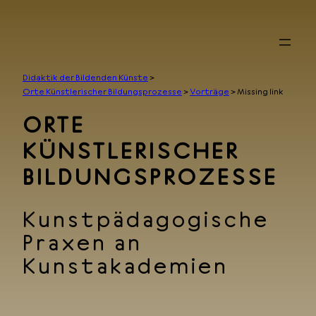
Zum
Inhalt
springen
Didaktik der Bildenden Künste
>
Orte Künstlerischer Bildungsprozesse
>
Vorträge
>
Missing link
ORTE
KÜNSTLERISCHER
BILDUNGSPROZESSE
Kunstpädagogische
Praxen an
Kunstakademien