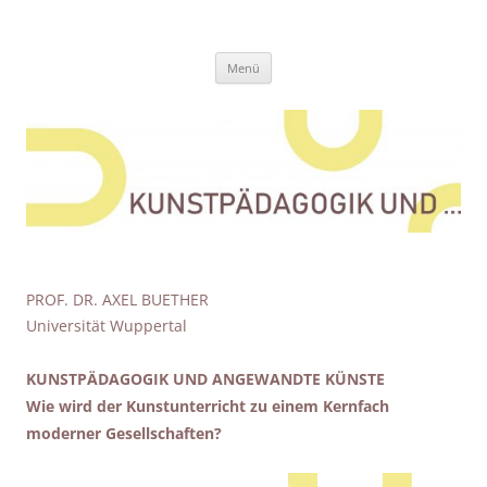
Zum
Inhalt
Kunstpädagogik und …
springen
Eine weitere Didaktik der bildenden Künste Websites Website
Menü
PROF. DR. AXEL BUETHER
Universität Wuppertal
KUNSTPÄDAGOGIK UND ANGEWANDTE KÜNSTE
Wie wird der Kunstunterricht zu einem Kernfach
moderner Gesellschaften?