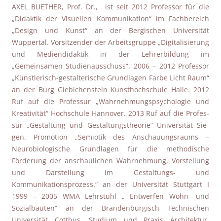
AXEL BUETHER, Prof. Dr., ist seit 2012 Professor für die
„Didaktik der Visuellen Kommunikation“ im Fachbereich
„Design und Kunst“ an der Bergischen Universität
Wuppertal. Vorsitzender der Arbeitsgruppe „Digitalisierung
und Mediendidaktik in der Lehrerbildung im
„Gemeinsamen Studienausschuss“. 2006 – 2012 Professor
„Künstlerisch-gestalterische Grundlagen Farbe Licht Raum“
an der Burg Giebichenstein Kunsthochschule Halle. 2012
Ruf auf die Pro­fes­sur „Wahr­neh­mungs­psy­cho­lo­gie und
Krea­ti­vi­tät“ Hoch­schule Han­no­ver. 2013 Ruf auf die Pro­fes­
sur „Gestal­tung und Gestal­tungs­theo­rie“ Uni­ver­si­tät Sie­
gen. Pro­mo­tion „Semiotik des Anschauungsraums –
Neurobiologische Grundlagen für die methodische
Förderung der anschaulichen Wahrnehmung, Vorstellung
und Darstellung im Gestaltungs- und
Kommunikationsprozess.“ an der Uni­ver­si­tät Stutt­gart I
1999 – 2005 WMA Lehrstuhl „ Entwerfen Wohn- und
Sozialbauten“ an der Brandenburgisch Technischen
Universität Cottbus. Studium und Praxis Architektur.