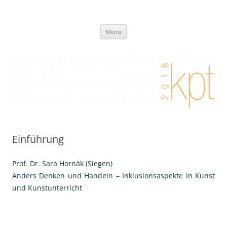
Zum
Inhalt
Kunstpädagogischer Tag 2018 I
springen
Eine weitere Didaktik der bildenden Künste Websites Website
Künstlerisches Handeln zwischen
Menü
Kooperation, Differenzierung,
Partizipation und Individualisierung
Einführung
Prof. Dr. Sara Hornäk (Siegen)
Anders Denken und Handeln – Inklusionsaspekte in Kunst
und Kunstunterricht