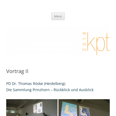
Zum
Inhalt
Kunstpädagogischer Tag 2018 I
springen
Eine weitere Didaktik der bildenden Künste Websites Website
Künstlerisches Handeln zwischen
Menü
Kooperation, Differenzierung,
Partizipation und Individualisierung
Vortrag II
PD Dr. Thomas Röske (Heidelberg)
Die Sammlung Prinzhorn – Rückblick und Ausblick