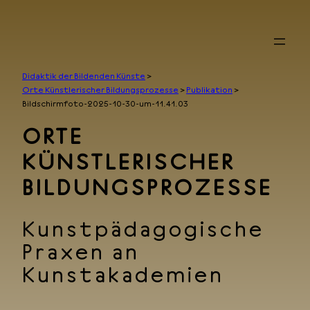
Zum
Inhalt
springen
Didaktik der Bildenden Künste
>
Orte Künstlerischer Bildungsprozesse
>
Publikation
>
Bildschirmfoto-2025-10-30-um-11.41.03
ORTE
KÜNSTLERISCHER
BILDUNGSPROZESSE
Kunstpädagogische
Praxen an
Kunstakademien