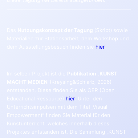
Das
Nutzungskonzept der Tagung
(Skript)
sowie
Materialien zur Stationsarbeit, dem Workshop und
dem Ausstellungsbesuch finden sie
hier
.
Im selben Projekt ist die
Publikation „KUNST
MACHT MEDIEN“
(Kreysing&Schlarb, 2026)
entstanden. Diese finden Sie als OER (Open
Educational Ressource)
hier
. Unter den
Unterrichtsimpulsen mit dem Titel „Visual
Empowerment“ finden Sie Material für den
Kunstunterricht, welches innerhalb dieses
Projektes entstanden ist. Die Sammlung „KUNST