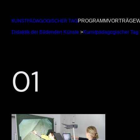
Zum
Inhalt
KUNSTPÄDAGOGISCHER TAG
PROGRAMM
VORTRÄGE
W
springen
Didaktik der Bildenden Künste
>
Kunstpädagogischer Tag
01