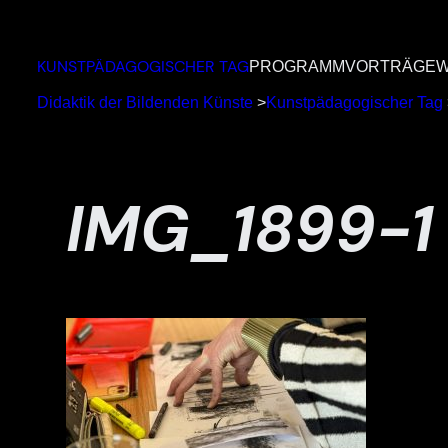
Zum
Inhalt
KUNSTPÄDAGOGISCHER TAG
PROGRAMM
VORTRÄGE
W
springen
Didaktik der Bildenden Künste
>
Kunstpädagogischer Tag
IMG_1899-1