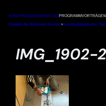
Zum
Inhalt
KUNSTPÄDAGOGISCHER TAG
PROGRAMM
VORTRÄGE
W
springen
Didaktik der Bildenden Künste
>
Kunstpädagogischer Tag
IMG_1902-