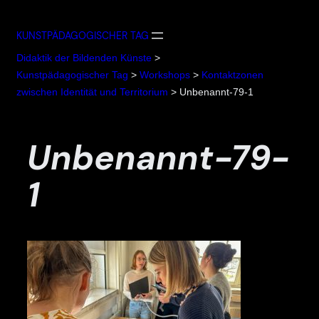
Zum
Inhalt
KUNSTPÄDAGOGISCHER TAG
springen
Didaktik der Bildenden Künste
>
Kunstpädagogischer Tag
>
Workshops
>
Kontaktzonen
zwischen Identität und Territorium
>
Unbenannt-79-1
Unbenannt-79-
1