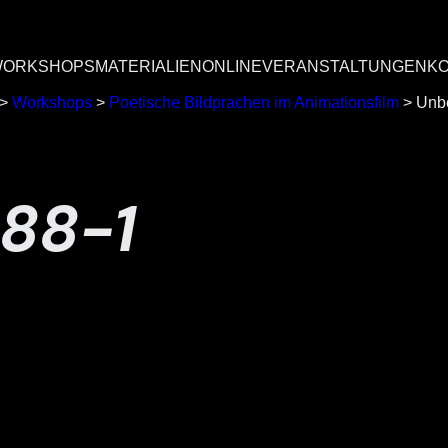
ORKSHOPS
MATERIALIEN
ONLINEVERANSTALTUNGEN
K
>
Workshops
>
Poetische Bildprachen im Animationsfilm
>
Unb
88-1