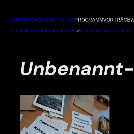
Zum
Inhalt
KUNSTPÄDAGOGISCHER TAG
PROGRAMM
VORTRÄGE
W
springen
Didaktik der Bildenden Künste
>
Kunstpädagogischer Tag
Unbenannt-