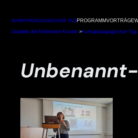
Zum
Inhalt
KUNSTPÄDAGOGISCHER TAG
PROGRAMM
VORTRÄGE
W
springen
Didaktik der Bildenden Künste
>
Kunstpädagogischer Tag
Unbenannt-