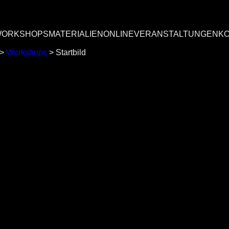
ORKSHOPS
MATERIALIEN
ONLINEVERANSTALTUNGEN
K
>
Workshops
>
Startbild