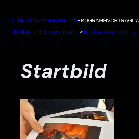
Zum
Inhalt
KUNSTPÄDAGOGISCHER TAG
PROGRAMM
VORTRÄGE
W
springen
Didaktik der Bildenden Künste
>
Kunstpädagogischer Tag
Startbild