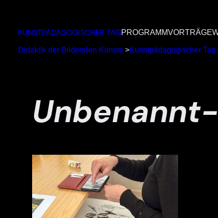
Zum
Inhalt
KUNSTPÄDAGOGISCHER TAG
PROGRAMM
VORTRÄGE
W
springen
Didaktik der Bildenden Künste
>
Kunstpädagogischer Tag
Unbenannt-