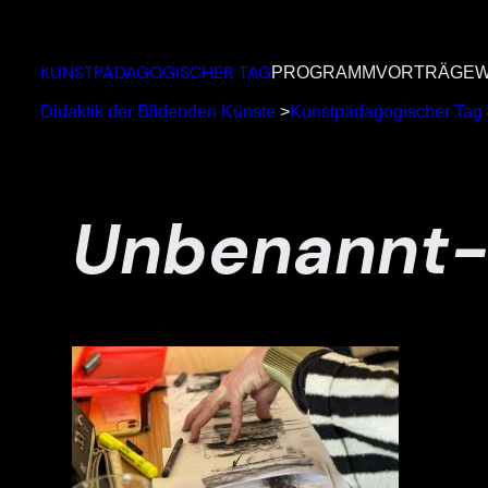
Zum
Inhalt
KUNSTPÄDAGOGISCHER TAG
PROGRAMM
VORTRÄGE
W
springen
Didaktik der Bildenden Künste
>
Kunstpädagogischer Tag
Unbenannt