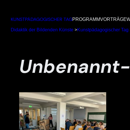
Zum
Inhalt
KUNSTPÄDAGOGISCHER TAG
PROGRAMM
VORTRÄGE
W
springen
Didaktik der Bildenden Künste
>
Kunstpädagogischer Tag
Unbenannt-