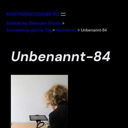
Zum
Inhalt
KUNSTPÄDAGOGISCHER TAG
springen
Didaktik der Bildenden Künste
>
Kunstpädagogischer Tag
>
Workshops
>
Unbenannt-84
Unbenannt-84