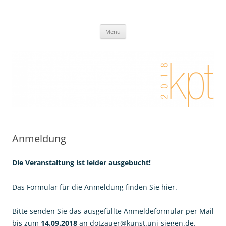
Zum
Inhalt
Kunstpädagogischer Tag 2018 I
springen
Eine weitere Didaktik der bildenden Künste Websites Website
Künstlerisches Handeln zwischen
Menü
Kooperation, Differenzierung,
Partizipation und Individualisierung
Anmeldung
Die Veranstaltung ist leider ausgebucht!
Das Formular für die Anmeldung finden Sie
hier
.
Bitte senden Sie das ausgefüllte Anmeldeformular per Mail
bis zum
14.09.2018
an dotzauer@kunst.uni-siegen.de.