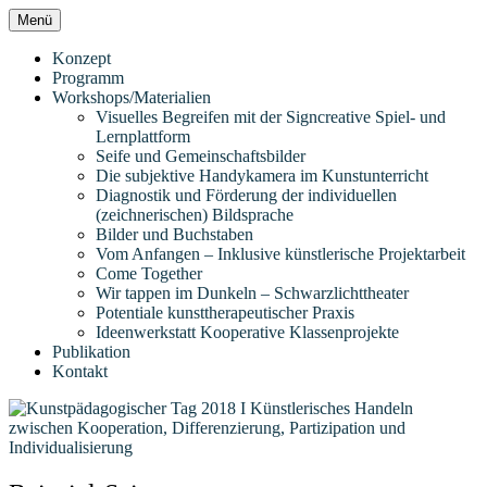
Zum
Menü
Inhalt
Eine weitere Didaktik der bildenden Künste
Kunstpädagogischer Tag 2018 I
springen
Konzept
Websites Website
Programm
Künstlerisches Handeln zwischen
Workshops/Materialien
Visuelles Begreifen mit der Signcreative Spiel- und
Kooperation, Differenzierung,
Lernplattform
Seife und Gemeinschaftsbilder
Partizipation und
Die subjektive Handykamera im Kunstunterricht
Diagnostik und Förderung der individuellen
Individualisierung
(zeichnerischen) Bildsprache
Bilder und Buchstaben
Vom Anfangen – Inklusive künstlerische Projektarbeit
Come Together
Wir tappen im Dunkeln – Schwarzlichttheater
Potentiale kunsttherapeutischer Praxis
Ideenwerkstatt Kooperative Klassenprojekte
Publikation
Kontakt