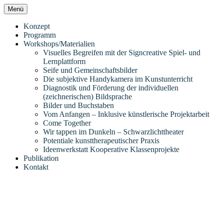
Zum
Menü
Inhalt
Eine weitere Didaktik der bildenden Künste
Kunstpädagogischer Tag 2018 I
springen
Konzept
Websites Website
Programm
Künstlerisches Handeln zwischen
Workshops/Materialien
Visuelles Begreifen mit der Signcreative Spiel- und
Kooperation, Differenzierung,
Lernplattform
Seife und Gemeinschaftsbilder
Partizipation und
Die subjektive Handykamera im Kunstunterricht
Diagnostik und Förderung der individuellen
Individualisierung
(zeichnerischen) Bildsprache
Bilder und Buchstaben
Vom Anfangen – Inklusive künstlerische Projektarbeit
Come Together
Wir tappen im Dunkeln – Schwarzlichttheater
Potentiale kunsttherapeutischer Praxis
Ideenwerkstatt Kooperative Klassenprojekte
Publikation
Kontakt