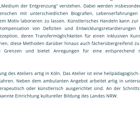
ein „Medium der Entgrenzung“ verstehen. Dabei werden insbesonde
nschen mit unterschiedlichen Biografien, Lebenserfahrungen 
m Motiv laborieren zu lassen. Künstlerisches Handeln kann zur
ompensation von Defiziten und Entwicklungsretardierungen b
zeption, deren Transfermöglichkeiten für einen inklusiven Kun
nen, diese Methoden darüber hinaus auch fächerübergreifend zu n
nd Grenzen und bietet Anregungen für eine entsprechend m
g des Ateliers artig in Köln. Das Atelier ist eine heilpädagogisch
Jahren. Neben dem ambulanten Angebot arbeitet artig in untersch
erapeutisch oder künstlerisch ausgerichtet sind. An der Schnittst
rkannte Einrichtung kultureller Bildung des Landes NRW.