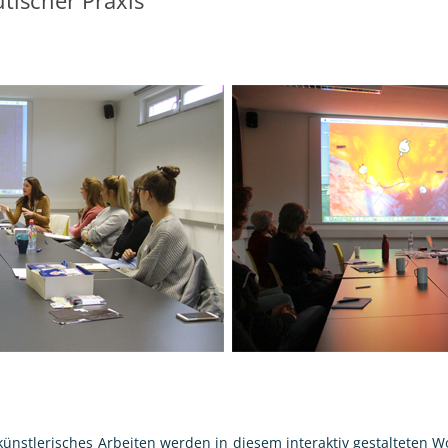
NFANGEN – INKLUSIVE
LERISCHE PROJEKTARBEIT
TOGETHER
APPEN IM DUNKELN –
RZLICHTTHEATER
TIALE
THERAPEUTISCHER PRAXIS
WERKSTATT KOOPERATIVE
ENPROJEKTE
künstlerisches Arbeiten werden in diesem interaktiv gestalteten W