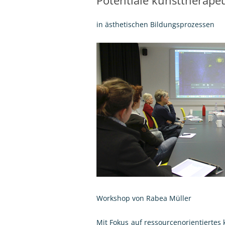
VOM A
KÜNST
in ästhetischen Bildungsprozessen
COME 
WIR T
SCHWA
POTEN
KUNST
IDEEN
KLASS
Workshop von Rabea Müller
Mit Fokus auf ressourcenorientiertes 