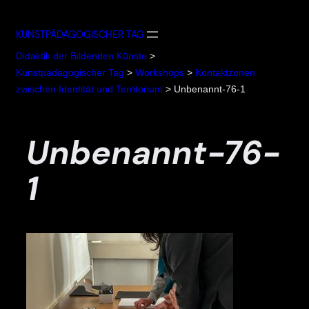
Zum
Inhalt
KUNSTPÄDAGOGISCHER TAG
springen
Didaktik der Bildenden Künste
>
Kunstpädagogischer Tag
>
Workshops
>
Kontaktzonen
zwischen Identität und Territorium
>
Unbenannt-76-1
Unbenannt-76-
1