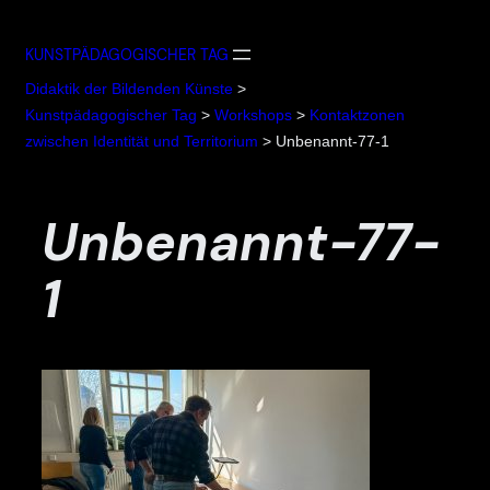
Zum
Inhalt
KUNSTPÄDAGOGISCHER TAG
springen
Didaktik der Bildenden Künste
>
Kunstpädagogischer Tag
>
Workshops
>
Kontaktzonen
zwischen Identität und Territorium
>
Unbenannt-77-1
Unbenannt-77-
1