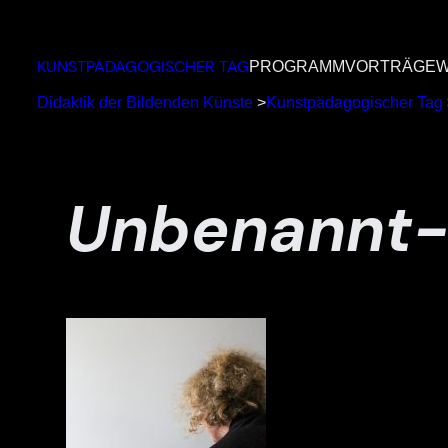
Zum
Inhalt
KUNSTPÄDAGOGISCHER TAG
PROGRAMM
VORTRÄGE
W
springen
Didaktik der Bildenden Künste
>
Kunstpädagogischer Tag
Unbenannt-