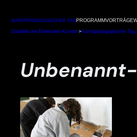
Zum
Inhalt
KUNSTPÄDAGOGISCHER TAG
PROGRAMM
VORTRÄGE
W
springen
Didaktik der Bildenden Künste
>
Kunstpädagogischer Tag
Unbenannt-