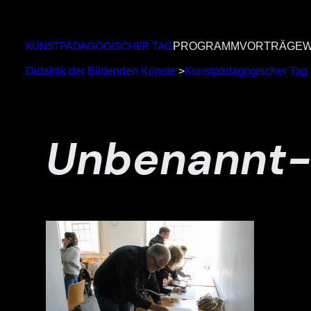
Zum
Inhalt
KUNSTPÄDAGOGISCHER TAG
PROGRAMM
VORTRÄGE
W
springen
Didaktik der Bildenden Künste
>
Kunstpädagogischer Tag
Unbenannt-