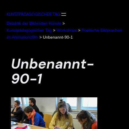
Zum
Inhalt
KUNSTPÄDAGOGISCHER TAG
springen
Didaktik der Bildenden Künste
>
Kunstpädagogischer Tag
>
Workshops
>
Poetische Bildprachen
im Animationsfilm
>
Unbenannt-90-1
Unbenannt-
90-1