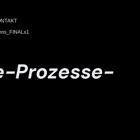
ONTAKT
nens_FINALx1
e-Prozesse-