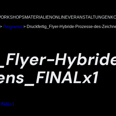
ORKSHOPS
MATERIALIEN
ONLINEVERANSTALTUNGEN
K
>
Programm
>
Druckfertig_Flyer-Hybride-Prozesse-des-Zeich
_Flyer-Hybrid
ens_FINALx1
_FINALx1