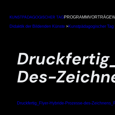
Zum
Inhalt
KUNSTPÄDAGOGISCHER TAG
PROGRAMM
VORTRÄGE
W
springen
Didaktik der Bildenden Künste
>
Kunstpädagogischer Tag
Druckfertig
Des-Zeichn
Druckfertig_Flyer-Hybride-Prozesse-des-Zeichnens