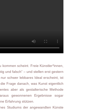
zu kommen scheint. Freie Künstler*innen,
ig und falsch“ – und stellen erst gestern
nur schwer lebbares Ideal erscheint, ist
 die Frage danach, was Kunst eigentlich
entes aber als gestalterische Methode
e daraus gewonnenen Ergebnisse sogar
ine Erfahrung stützen.
 eines Studiums der angewandten Künste