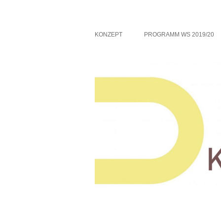
Zum
Inhalt
springen
Eine weitere Didaktik der bildenden Künste
Kunstpädagogik und 
KONZEPT
PROGRAMM WS 2019/20