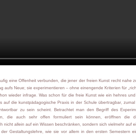
ufig eine Offenheit verbunden, die jener der freien Kunst recht nahe 
g aufs Neue; sie experimentieren – ohne einengende Kriterien für „richt
on wieder infrage. Was schon für die freie Kunst wie ein hehres und 
res auf die kunstpädagogische Praxis in der Schule übertragbar, zumal
twortbar zu sein scheint. Betrachtet man den Begriff des Experim
ngen, die auch sehr offen formuliert sein können, eröffnen di
h nicht allein auf ein Wissen beschränken, sondern sich vielmehr auf e
 der Gestaltungslehre, wie sie vor allem in den ersten Semestern