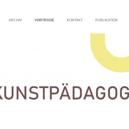
 Websites Website
…
ARCHIV
VORTRÄGE
KONTAKT
PUBLIKATION
SOMMERSEMESTER 2019
MONIQUE BREUER
WINTERSEMESTER 2018/19
ANSGAR SCHNURR
CHRISTINE BIEHLER
TANJA WETZEL
CHRISTINA GRIEBEL
STEFAN LAUSCH
AXEL BUETHER
KERSTIN HALLMANN
SABIENE AUTSCH