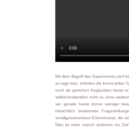
Mit dem Begriff des Experiments wird hä
so sagt man, erfinden die Kunst jeden Ta
noch als gesichert Geglaubtes heute sch
selbstverständlich nicht so ohne weite
sei, gerade heute immer weniger bean
hinsichtlich bestimmter Fragestellu
verallgemeinerbare Erkenntnisse, die sic
Dies ist unter manch anderem ein Ziel