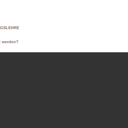
NOTBURGA KARL
MIRJAM SCHAUB
NGSLEHRE
MARIO URLASS
t werden?