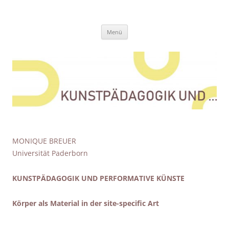
Zum
Inhalt
Kunstpädagogik und …
springen
Eine weitere Didaktik der bildenden Künste Websites Website
Menü
MONIQUE BREUER
Universität Paderborn
KUNSTPÄDAGOGIK UND PERFORMATIVE KÜNSTE
Körper als Material in der site-specific Art