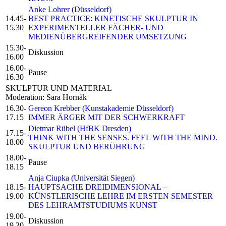
Anke Lohrer (Düsseldorf)
14.45-
BEST PRACTICE: KINETISCHE SKULPTUR IN
15.30
EXPERIMENTELLER FÄCHER- UND
MEDIENÜBERGREIFENDER UMSETZUNG
15.30-
Diskussion
16.00
16.00-
Pause
16.30
SKULPTUR UND MATERIAL
Moderation: Sara Hornäk
16.30-
Gereon Krebber (Kunstakademie Düsseldorf)
17.15
IMMER ÄRGER MIT DER SCHWERKRAFT
Dietmar Rübel (HfBK Dresden)
17.15-
THINK WITH THE SENSES. FEEL WITH THE MIND.
18.00
SKULPTUR UND BERÜHRUNG
18.00-
Pause
18.15
Anja Ciupka (Universität Siegen)
18.15-
HAUPTSACHE DREIDIMENSIONAL –
19.00
KÜNSTLERISCHE LEHRE IM ERSTEN SEMESTER
DES LEHRAMTSTUDIUMS KUNST
19.00-
Diskussion
19.30