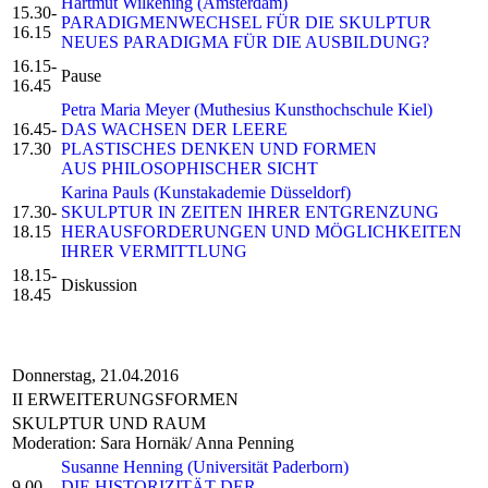
Hartmut Wilkening (Amsterdam)
15.30-
PARADIGMENWECHSEL FÜR DIE SKULPTUR
16.15
NEUES PARADIGMA FÜR DIE AUSBILDUNG?
16.15-
Pause
16.45
Petra Maria Meyer (Muthesius Kunsthochschule Kiel)
16.45-
DAS WACHSEN DER LEERE
17.30
PLASTISCHES DENKEN UND FORMEN
AUS PHILOSOPHISCHER SICHT
Karina Pauls (Kunstakademie Düsseldorf)
17.30-
SKULPTUR IN ZEITEN IHRER ENTGRENZUNG
18.15
HERAUSFORDERUNGEN UND MÖGLICHKEITEN
IHRER VERMITTLUNG
18.15-
Diskussion
18.45
Donnerstag, 21.04.2016
II ERWEITERUNGSFORMEN
SKULPTUR UND RAUM
Moderation: Sara Hornäk/ Anna Penning
Susanne Henning (Universität Paderborn)
9.00-
DIE HISTORIZITÄT DER