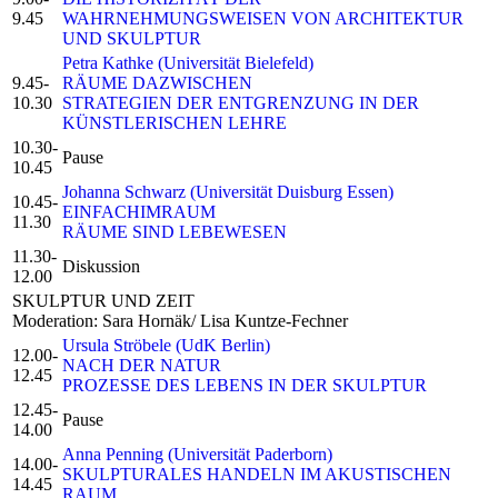
9.45
WAHRNEHMUNGSWEISEN VON ARCHITEKTUR
UND SKULPTUR
Petra Kathke (Universität Bielefeld)
9.45-
RÄUME DAZWISCHEN
10.30
STRATEGIEN DER ENTGRENZUNG IN DER
KÜNSTLERISCHEN LEHRE
10.30-
Pause
10.45
Johanna Schwarz (Universität Duisburg Essen)
10.45-
EINFACHIMRAUM
11.30
RÄUME SIND LEBEWESEN
11.30-
Diskussion
12.00
SKULPTUR UND ZEIT
Moderation: Sara Hornäk/ Lisa Kuntze-Fechner
Ursula Ströbele (UdK Berlin)
12.00-
NACH DER NATUR
12.45
PROZESSE DES LEBENS IN DER SKULPTUR
12.45-
Pause
14.00
Anna Penning (Universität Paderborn)
14.00-
SKULPTURALES HANDELN IM AKUSTISCHEN
14.45
RAUM